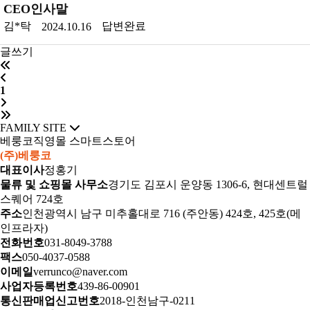
CEO인사말
김*탁
답변완료
2024.10.16
글쓰기
1
FAMILY SITE
베룽코직영몰
스마트스토어
(주)베룽코
대표이사
정홍기
물류 및 쇼핑몰 사무소
경기도 김포시 운양동 1306-6, 현대센트럴
스퀘어 724호
주소
인천광역시 남구 미추홀대로 716 (주안동) 424호, 425호(메
인프라자)
전화번호
031-8049-3788
팩스
050-4037-0588
이메일
verrunco@naver.com
사업자등록번호
439-86-00901
통신판매업신고번호
2018-인천남구-0211