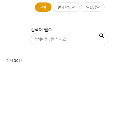
등산/트래킹
전체
발가락양말
일반양말
토탈스포츠
요가/필라테스
검색어
필수
데일리
의류/악세서리
전체
30
건