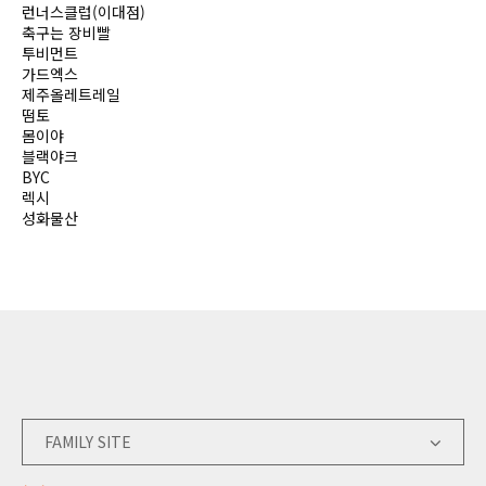
런너스클럽(이대점)
축구는 장비빨
투비먼트
가드엑스
제주올레트레일
떰토
몸이야
블랙야크
BYC
렉시
성화물산
FAMILY SITE