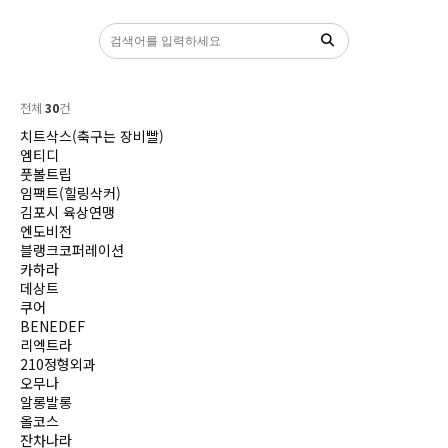
파트너
전체
30
건
치트삭스(축구는 장비빨)
엠티디
풋볼트립
임팩트(힐링삭커)
김포시 육상연맹
엔도비전
블랭크코퍼레이션
카하라
데상트
쿠어
BENEDEF
리엑트라
210정형외과
오무나
알롱발롱
올코스
잔차나라