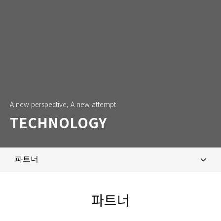
A new perspective, A new attempt
TECHNOLOGY
파트너
기술경쟁력
파트너
특허/인증현황