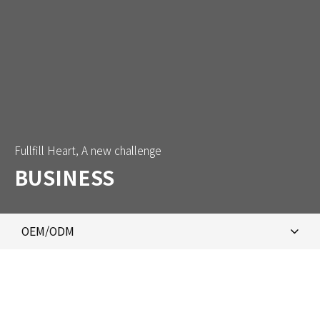
Fullfill Heart, A new challenge
BUSINESS
OEM/ODM
특허양말 제조·유통
OEM/ODM