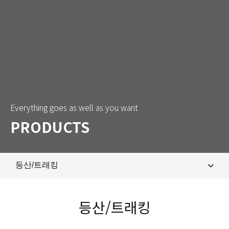
Everything goes as well as you want
PRODUCTS
등산/트래킹
제품 특장점
등산/트래킹
마라톤/러닝