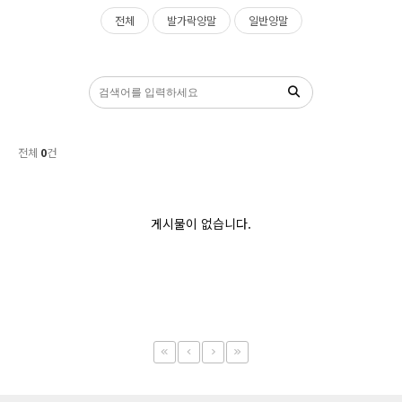
등산/트래킹
전체
발가락양말
일반양말
토탈스포츠
요가/필라테스
데일리
전체
0
건
의류/악세서리
게시물이 없습니다.