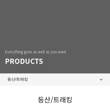
Everything goes as well as you want
PRODUCTS
등산/트래킹
제품 특장점
등산/트래킹
마라톤/러닝