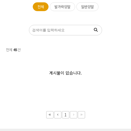
등산/트래킹
전체
발가락양말
일반양말
토탈스포츠
요가/필라테스
데일리
전체
45
건
의류/악세서리
게시물이 없습니다.
1