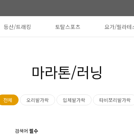
등산/트래킹
토탈스포츠
요가/필라테
마라톤/러닝
전체
오리발가락
입체발가락
타비쪼리발가락
검색어
필수