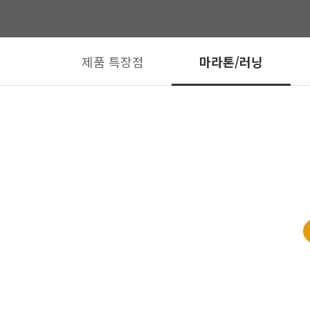
제품 특장점
마라톤/러닝