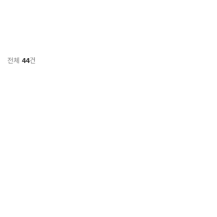
전체
44
건