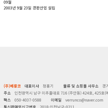
09
월
2003년 9월 23일 경판산업 설립
(주)베룽코
대표이사
정홍기
물류 및 쇼핑몰 사무소
경기
주소
인천광역시 남구 미추홀대로 716 (주안동) 424호, 425호
팩스
050-4037-0588
이메일
verrunco@naver.com
통신판매업신고번호
2018-인천남구-0211