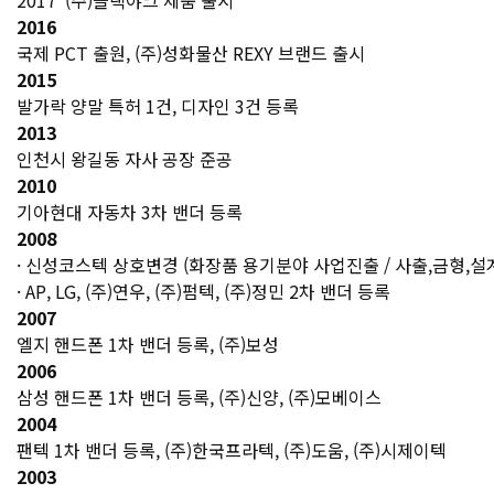
2017' (주)블랙야크 제품 출시
2016
국제 PCT 출원, (주)성화물산 REXY 브랜드 출시
2015
발가락 양말 특허 1건, 디자인 3건 등록
2013
인천시 왕길동 자사 공장 준공
2010
기아현대 자동차 3차 밴더 등록
2008
· 신성코스텍 상호변경 (화장품 용기분야 사업진출 / 사출,금형,설
· AP, LG, (주)연우, (주)펌텍, (주)정민 2차 밴더 등록
2007
엘지 핸드폰 1차 밴더 등록, (주)보성
2006
삼성 핸드폰 1차 밴더 등록, (주)신양, (주)모베이스
2004
팬텍 1차 밴더 등록, (주)한국프라텍, (주)도움, (주)시제이텍
2003