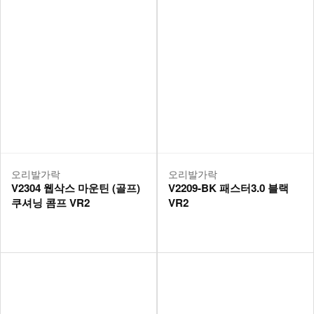
오리발가락
오리발가락
V2304 웹삭스 마운틴 (골프)
V2209-BK 패스터3.0 블랙
쿠셔닝 콤프 VR2
VR2