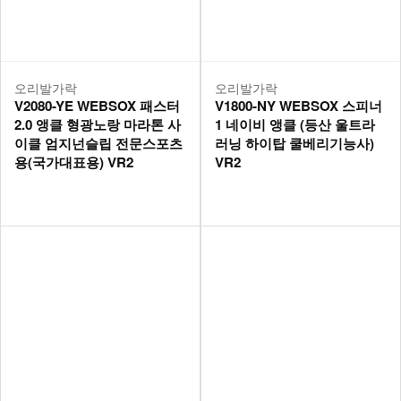
오리발가락
오리발가락
V2080-YE WEBSOX 패스터
V1800-NY WEBSOX 스피너
2.0 앵클 형광노랑 마라톤 사
1 네이비 앵클 (등산 울트라
이클 엄지넌슬립 전문스포츠
러닝 하이탑 쿨베리기능사)
용(국가대표용) VR2
VR2