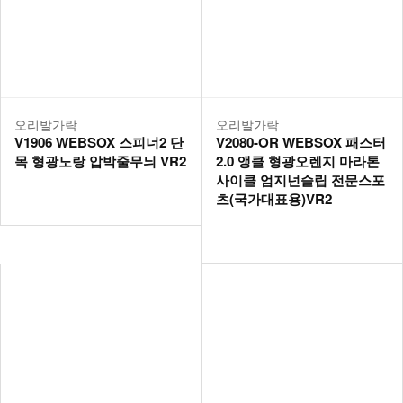
오리발가락
오리발가락
V1906 WEBSOX 스피너2 단
V2080-OR WEBSOX 패스터
목 형광노랑 압박줄무늬 VR2
2.0 앵클 형광오렌지 마라톤
사이클 엄지넌슬립 전문스포
츠(국가대표용)VR2