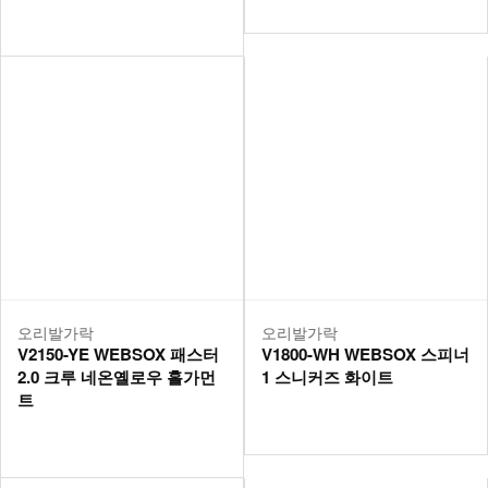
오리발가락
오리발가락
V2150-YE WEBSOX 패스터
V1800-WH WEBSOX 스피너
2.0 크루 네온옐로우 홀가먼
1 스니커즈 화이트
트