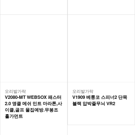
오리발가락
오리발가락
V2080-MT WEBSOX 패스터
V1909 베룽코 스피너2 단목
2.0 앵클 메쉬 민트 마라톤,사
블랙 압박줄무늬 VR2
이클,골프 물집예방.무봉조
홀가먼트