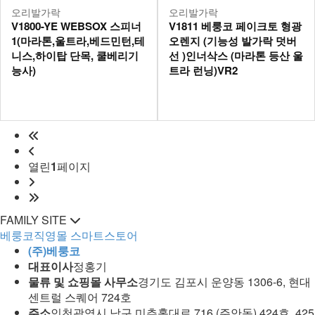
오리발가락
오리발가락
V1800-YE WEBSOX 스피너
V1811 베룽코 페이크토 형광
1(마라톤,울트라,베드민턴,테
오렌지 (기능성 발가락 덧버
니스,하이탑 단목, 쿨베리기
선 )인너삭스 (마라톤 등산 울
능사)
트라 런닝)VR2
열린
1
페이지
FAMILY SITE
베룽코직영몰
스마트스토어
(주)베룽코
대표이사
정홍기
물류 및 쇼핑몰 사무소
경기도 김포시 운양동 1306-6, 현대
센트럴 스퀘어 724호
주소
인천광역시 남구 미추홀대로 716 (주안동) 424호, 425