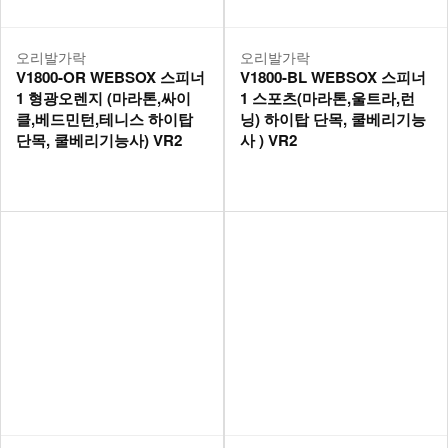
오리발가락
오리발가락
V1800-OR WEBSOX 스피너
V1800-BL WEBSOX 스피너
1 형광오렌지 (마라톤,싸이
1 스포츠(마라톤,울트라,런
클,베드민턴,테니스 하이탑
닝) 하이탑 단목, 쿨베리기능
단목, 쿨베리기능사) VR2
사 ) VR2